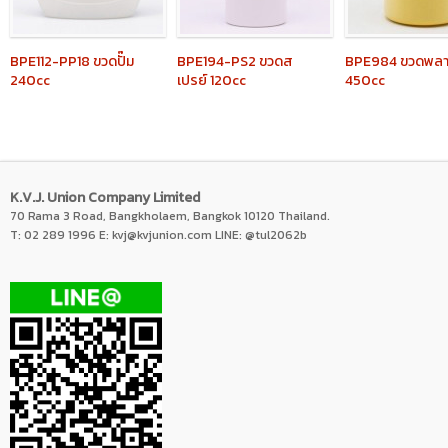
BPE112-PP18
ขวดปั๊ม
BPE194-PS2
ขวดส
BPE984
ขวดพลา
240cc
เปรย์ 120cc
450cc
K.V.J. Union Company Limited
70 Rama 3 Road, Bangkholaem, Bangkok 10120 Thailand.
T: 02 289 1996 E:
kvj@kvjunion.com
LINE: @tul2062b