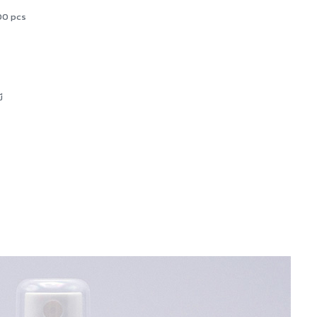
000 pcs
ี