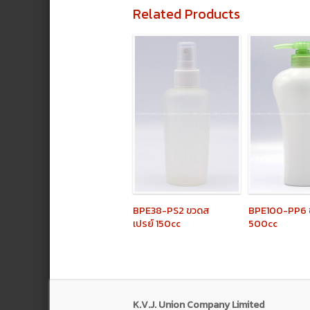
Related Products
BPE38-PS2
ขวดส
BPE100-PP6
เปรย์ 150cc
500cc
K.V.J. Union Company Limited