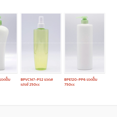
ขวดปั๊ม
BPVC147-PS2
ขวดส
BPE120-PP6
ขวดปั๊ม
เปรย์ 250cc
750cc