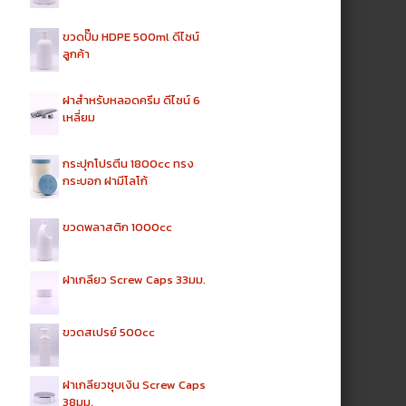
ขวดปั๊ม HDPE 500ml ดีไซน์
ลูกค้า
ฝาสำหรับหลอดครีม ดีไซน์ 6
เหลี่ยม
กระปุกโปรตีน 1800cc ทรง
กระบอก ฝามีโลโก้
ขวดพลาสติก 1000cc
ฝาเกลียว Screw Caps 33มม.
ขวดสเปรย์ 500cc
ฝาเกลียวชุบเงิน Screw Caps
38มม.