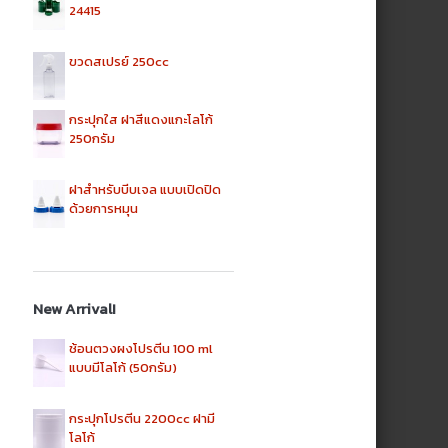
24415
ขวดสเปรย์ 250cc
กระปุกใส ฝาสีแดงแกะโลโก้
250กรัม
ฝาสำหรับบีบเจล แบบเปิดปิด
ด้วยการหมุน
New Arrival!
ช้อนตวงผงโปรตีน 100 ml
แบบมีโลโก้ (50กรัม)
กระปุกโปรตีน 2200cc ฝามี
โลโก้