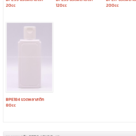
20cc
120cc
200cc
BPE184
ขวดพลาสติก
80cc