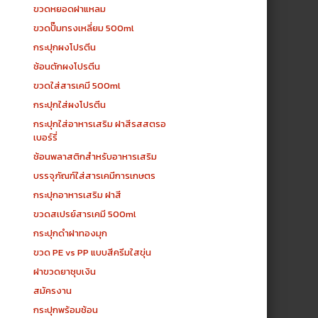
ขวดหยอดฝาแหลม
ขวดปั๊มทรงเหลี่ยม 500ml
กระปุกผงโปรตีน
ช้อนตักผงโปรตีน
ขวดใส่สารเคมี 500ml
กระปุกใส่ผงโปรตีน
กระปุกใส่อาหารเสริม ฝาสีรสสตรอ
เบอร์รี่
ช้อนพลาสติกสำหรับอาหารเสริม
บรรจุภัณฑ์ใส่สารเคมีการเกษตร
กระปุกอาหารเสริม ฝาสี
ขวดสเปรย์สารเคมี 500ml
กระปุกดำฝาทองมุก
ขวด PE vs PP แบบสีครีมใสขุ่น
ฝาขวดยาชุบเงิน
สมัครงาน
กระปุกพร้อมช้อน