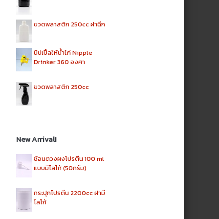
ขวดพลาสติก 250cc ฝาฉีก
นิปเปิ้ลให้น้ำไก่ Nipple
Drinker 360 องศา
ขวดพลาสติก 250cc
New Arrival!
ช้อนตวงผงโปรตีน 100 ml
แบบมีโลโก้ (50กรัม)
กระปุกโปรตีน 2200cc ฝามี
โลโก้