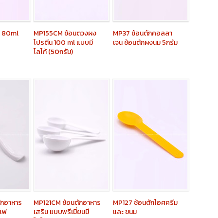
ง 80ml
MP155CM
ช้อนตวงผง
MP37
ช้อนตักคอลลา
โปรตีน 100 ml แบบมี
เจน ช้อนตักผงนม 5กรัม
โลโก้ (50กรัม)
ักอาหาร
MP121CM
ช้อนตักอาหาร
MP127
ช้อนตักไอศครีม
าแฟ
เสริม แบบพรีเมี่ยมมี
และ ขนม