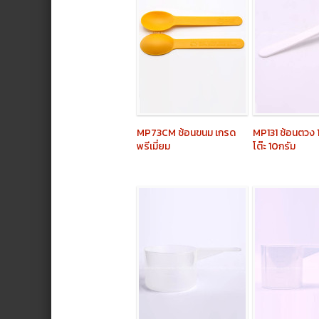
MP73CM
ช้อนขนม เกรด
MP131
ช้อนตวง 1
พรีเมี่ยม
โต๊ะ 10กรัม