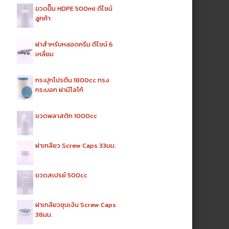
ขวดปั๊ม HDPE 500ml ดีไซน์
ลูกค้า
ฝาสำหรับหลอดครีม ดีไซน์ 6
เหลี่ยม
กระปุกโปรตีน 1800cc ทรง
กระบอก ฝามีโลโก้
ขวดพลาสติก 1000cc
ฝาเกลียว Screw Caps 33มม.
ขวดสเปรย์ 500cc
ฝาเกลียวชุบเงิน Screw Caps
38มม.