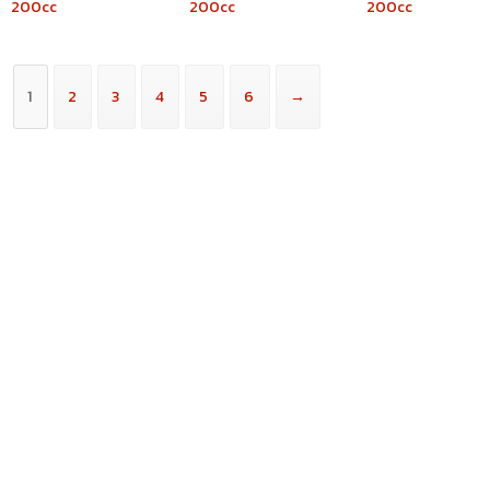
200cc
200cc
200cc
1
2
3
4
5
6
→